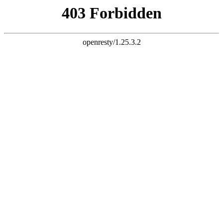
凯发k8彩票平台首页
您好，欢迎光临广州思炫灯光设备有限公司官方网站！
网站首页
公司简介
产品展示
工程案例
新闻资讯
人才招聘
联系我们
为什么选择我们？
专业的业务团队，一流品质，为您提供优质的产品与服务!
Professional team, first-class quality, providing quality products and
services!
务实
踏踏实实做人，认认真真做事。就是一步一个脚印的走好，不能
马虎，愿意用一生的时间把那段短暂的路途走好。